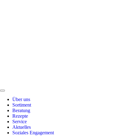
Notdienst
Soziales Engagement
Stellenangebote
Aktuelles
Kontakt
Anfahrt
Über uns
Sortiment
Beratung
Rezepte
Service
Aktuelles
Soziales Engagement